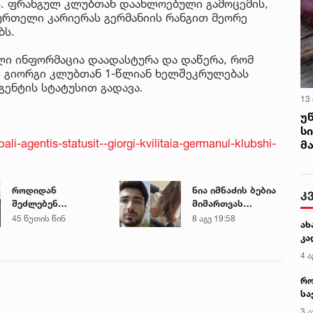
ბს. ფრანგულ კლუბთან დაახლოებული გამოცემის,
ბურთელი კარიერას გერმანიის რანგით მეორე
ბს.
ბული ინფორმაცია დაადასტურა და დაწერა, რომ
. გიორგი კლუბთან 1-წლიან ხელშეკრულებას
გენტის სტატუსით გადავა.
13
უ
ს
li-agentis-statusit--giorgi-kvilitaia-germanul-klubshi-
მ
როდიდან
ნია იმნაძის ბებია
კ
შეძლებენ
მიმართვას
მშობლები
ავრცელებს
45 წუთის წინ
8 აგვ 19:58
ახ
სასკოლო
კა
ფორმების ყიდვას -
4 ა
ცნობილია ზუსტი
თარიღები
რო
სა
კე
3 ა