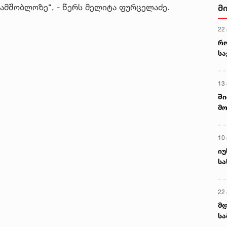
ამშობლოზე“, - წერს მელიტა ფურცელაძე.
მ
22
რ
ს
13
ში
მო
კა
ღვ
10
იუ
სა
22 
მდ
სა
ორ