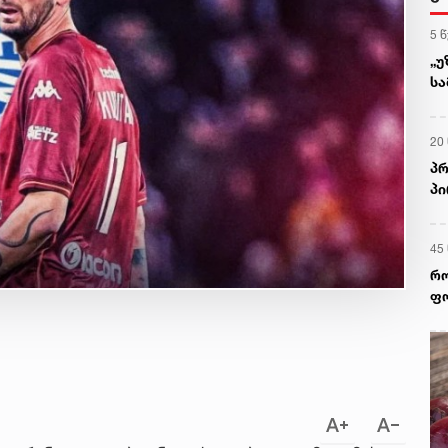
5 
„უ
სა
მ
20
პრ
პი
45
რო
ფო
თ