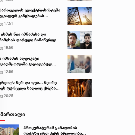
ქართველოს ელექტროსისტემა
ეციალურ განცხადებას
რცელებს
გვ 17:51
 ისმის ნია იმნაძისა და
მამისის ფარული ჩანაწერიდან
გიგა ავალიანის მკვლელობის
გვ 19:56
ქმე
ა იმნაძის ადვოკატი
ავადმყოფოში გადაღებულ
დრებს ავრცელებს
გვ 12:56
ურვილს წერ და დებ... მეორე
ეს ფურცელი სადღაც ქრება
 სურვილი სრულდება...“ -
გვ 20:25
სწაულმოქმედი ტაძარი შიდა
ართლში
ამართალი
პროკურატურამ ყაჩაღობის
ფაქტზე ერთ პირს ბრალდება