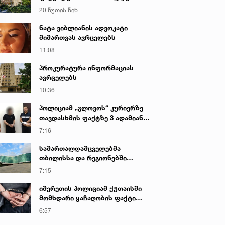
წარუდგინა
20 წუთის წინ
ნატა ვიბლიანის ადვოკატი
მიმართვას ავრცელებს
11:08
პროკურატურა ინფორმაციას
ავრცელებს
10:36
პოლიციამ „გლოვოს“ კურიერზე
თავდასხმის ფაქტზე 3 ადამიანი
დააკავა
7:16
სამართალდამცველებმა
თბილისსა და რეგიონებში
უკანონო ცეცხლსასროლი
7:15
იარაღები და საბრძოლო მასალა
ამოიღეს
იმერეთის პოლიციამ ქუთაისში
მომხდარი ყაჩაღობის ფაქტი
გახსნა - დაკავებულია ერთი პირი
6:57