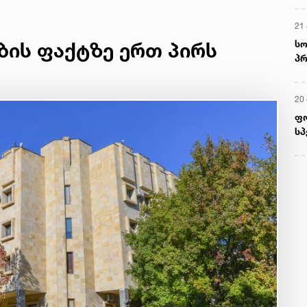
21 
სო
ბის ფაქტზე ერთ პირს
პრ
ერ
20
ფ
სპ