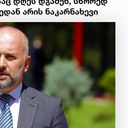
საც დღეს დგამენ, სწორედ
ედან არის ნაკარნახევი