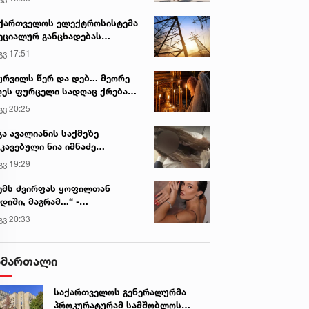
ქართველოს ელექტროსისტემა
ეციალურ განცხადებას
რცელებს
გვ 17:51
ურვილს წერ და დებ... მეორე
ეს ფურცელი სადღაც ქრება
 სურვილი სრულდება...“ -
გვ 20:25
სწაულმოქმედი ტაძარი შიდა
ართლში
გა ავალიანის საქმეზე
კავებული ნია იმნაძე
ინიკაში გადაჰყავთ
გვ 19:29
ემს ძვირფას ყოფილთან
დიში, მაგრამ...“ -
ექსანდრა პაიჭაძის
გვ 20:33
ლწრფელი აღიარება
ამართალი
საქართველოს გენერალურმა
პროკურატურამ სამშობლოს