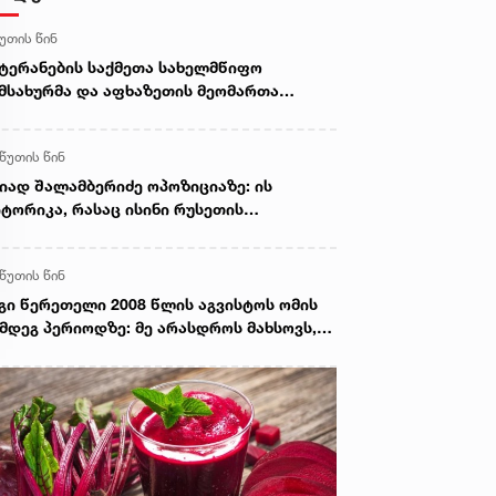
წუთის წინ
ტერანების საქმეთა სახელმწიფო
მსახურმა და აფხაზეთის მეომართა
ვშირმა ომის ვეტერანებთან შეხვედრა
მართეს
 წუთის წინ
იად შალამბერიძე ოპოზიციაზე: ის
ტორიკა, რასაც ისინი რუსეთის
ნააღმდეგ აწარმოებენ, სხვადასხვა
ბიჯი, რასაც დღეს დგამენ, სწორედ
 წუთის წინ
ეყნის ფარგლებს გარედან არის
კარნახევი
გი წერეთელი 2008 წლის აგვისტოს ომის
მდეგ პერიოდზე: მე არასდროს მახსოვს,
 პირადად, ან ჩემს ირგვლივ რბილი
ნცხადებებით რომ გამოირჩეოდა ვინმე
სეთის მიმართ