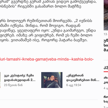
რამ“ გვერდზე გურამ კაშიას ვიდეო გამოქვეყნდა,
სნების“ რიგებში გასამართ ბოლო მატჩზე
სურს ბოლოჯერ რუმინეთთან მოირგებს. „2 ივნისს
მაში იქნება. მინდა, რომ მოვიგო, რადგან
ვიწყე, ყველაფერი იყო: „უნდა გაიმარჯვო, უნდა
13
იფიქრებ. იმაზე არ ვიფიქრებ, რომ ეს ჩემი ბოლო
ყოს. ვითამაშებ ისე, როგორც პატარა ბავშვი.
უ
ს
მ
iuri-tamashi-ikneba-gamarjveba-minda--kashia-bolo-
კ
ეკა კუპატაძე: ჩემი
„ენგურთან
ახ
გადასახედიდან 20
დაკავშირებით მინდა
კა
ოქტომბერს უკვე
ვთქვა...“ - გოგა
23 წუთის წინ
6 აგვ 19:34
4 ა
იკვეთებოდა ნია
მანიას უახლესი
იმნაძის ის ბრალი,
წინასწარმეტყველება
რო
მაგრამ
სა
პროკურატურა ასე
კე
ეჭვსა და ვარაუდზე
3 ა