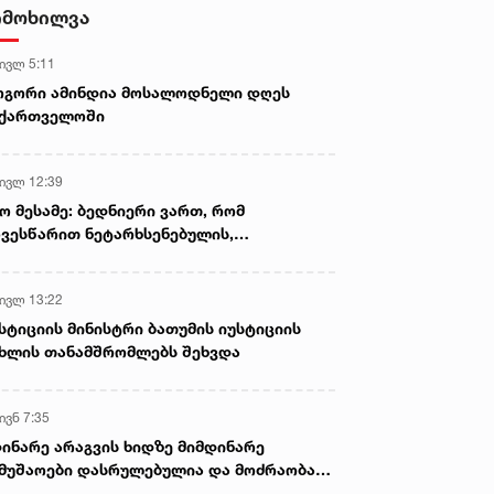
- ნიას მამა ამბობს, რომ
იმოხილვა
არასწორად მოიქცა, თუმცა
მამას ეუბნება, რომ სხვანაირად
 ივლ 5:11
ვერ მოიქცეოდა, თანამედროვე
ეპოქაში სხვანაირად ხდება -
ოგორი ამინდია მოსალოდნელი დღეს
პროკურორი
აქართველოში
 ივლ 12:39
ო მესამე: ბედნიერი ვართ, რომ
ვესწარით ნეტარხსენებულის,
თოლიკოს-პატრიარქ ილია მეორის
აწლს, ვართ მისი მემკვიდრეები
 ივლ 13:22
სტიციის მინისტრი ბათუმის იუსტიციის
ხლის თანამშრომლებს შეხვდა
ივნ 7:35
ინარე არაგვის ხიდზე მიმდინარე
მუშაოები დასრულებულია და მოძრაობა
ივე სამოძრაო ზოლზე აღდგენილია