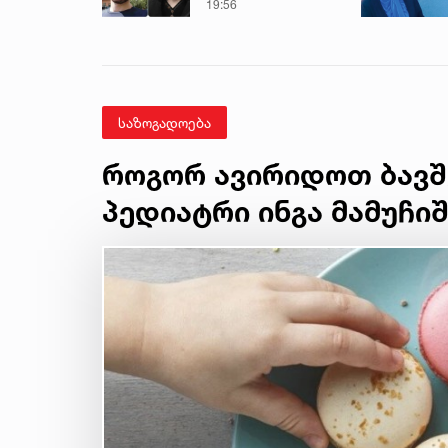
მამამისის ფარული
19:56
ჩანაწერიდან - გიგა
ავალიანის
მკვლელობის საქმე
საზოგადოება
როგორ ავირიდოთ ბავშ
პედიატრი ინგა მამუჩი