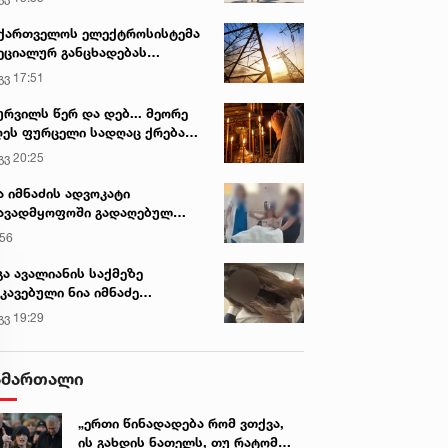
ქართველოს ელექტროსისტემა
ეციალურ განცხადებას
რცელებს
გვ 17:51
ურვილს წერ და დებ... მეორე
ეს ფურცელი სადღაც ქრება
 სურვილი სრულდება...“ -
გვ 20:25
სწაულმოქმედი ტაძარი შიდა
ართლში
ა იმნაძის ადვოკატი
ავადმყოფოში გადაღებულ
დრებს ავრცელებს
:56
გა ავალიანის საქმეზე
კავებული ნია იმნაძე
ინიკაში გადაჰყავთ
გვ 19:29
ამართალი
„ერთი წინადადება რომ ვთქვა,
ის გახდის ნათელს, თუ რატომ