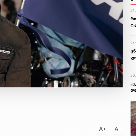
21
რო
ტკ
გვ
21
ცნ
ფო
20
„ე
დღ
ყო
გი
წე