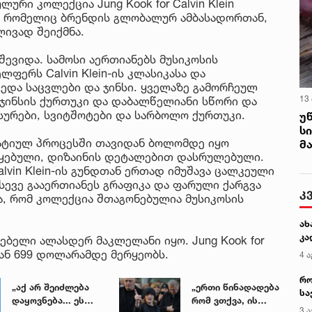
ური კოლექცია Jung Kook for Calvin Klein
ა, რომელიც ბრენდის გლობალურ ამბასადორთან,
ივად შეიქმნა.
შევიდა. სამოსი აერთიანებს მუსიკოსის
ფერს Calvin Klein-ის კლასიკასა და
ედა საცვლები და ჯინსი. ყველაზე გამორჩეულ
13
 ჯინსის ქურთუკი და დაბალწელიანი სწორი და
აისურები, სვიტშოტები და სარბოლო ქურთუკი.
უ
ს
რეატიულ პროცესში თავიდან ბოლომდე იყო
მ
წყებული, დიზაინის დეტალებით დასრულებული.
alvin Klein-ის გუნდთან ერთად იმუშავა ცალკეული
სევე გააერთიანეს გრაფიკა და ფარული ქარგვა
კ
ა, რომ კოლექცია შთაგონებულია მუსიკოსის
ახ
კა
ებელი ალასდერ მაკლელანი იყო. Jung Kook for
-დან 699 დოლარამდე მერყეობს.
4 ა
რო
„აქ არ შეიძლება
„ერთი წინადადება
სა
დაყოვნება... ეს
რომ ვთქვა, ის
კე
3 ა