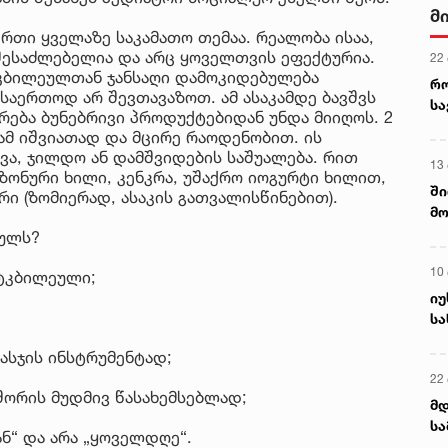
მ
რთი ყველაზე საკამათო თემაა. რეალობა ისაა,
შესაძლებელია და არც ყოველთვის ეფექტურია.
22
ტკბილეულთან ჯანსაღი დამოკიდებულება
რ
 საერთოდ არ შევთავაზოთ. ამ ასაკამდე ბავშვს
ს
ერება ბუნებრივი პროდუქტებიდან უნდა მიიღოს. 2
ამ იშვიათად და მცირე რაოდენობით. ის
ვა, ჯილდო ან დამშვიდების საშუალება. რით
13
ზონური ხილი, კენკრა, უშაქრო იოგურტი ხილით,
ში
რი (ზომიერად, ასაკის გათვალისწინებით).
მო
კა
ეულს?
ღვ
10
ტკბილეული;
იუ
სა
სჯის ინსტრუმენტად;
22 
შორის მუდმივ წასახემსებლად;
მდ
სა
ნ“ და არა „ყოველდღე“.
ორ