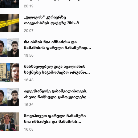
იყო ნია იმნაძე წამქეზებელი...“ -
20:19
გიგა ავალიანის დედა
„გლოვოს“ კურიერზე
თავდასხმის ფაქტზე შსს-მ
გამოძიება დაიწყო
20:07
რა ისმის ნია იმნაძისა და
მამამისის ფარული ჩანაწერიდან
- გიგა ავალიანის მკვლელობის
19:56
საქმე
მასწავლებელ გიგა ავალიანის
საქმეზე საგამოძიებო ორგანო
დაკავებულ არასრულწლოვნებს -
16:48
ნია იმნაძესა და ანასტასია
ბერუაშვილს 30 დღის
ალექსანდრე გაბაშვილისთვის,
განმავლობაში ფარულად
ასეთი წარსული გამოცდილების
უსმენდა
ადამიანისთვის ინფორმაციის
16:36
მიწოდება, რომ მასწავლებელი
სექსუალურად ავიწროებდა,
მოვიპოვეთ ფარული ჩანაწერი
ფაქტობრივად, წაქეზება იყო -
ნია იმნაძესა და მამამისს
პროკურორი ნია იმნაძის საქმეზე
შორის, განიხილავდნენ, როგორ
16:08
ჩაიდინა გაბაშვილმა დანაშაული